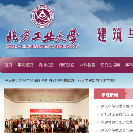
首页
学院概况
机构设置
师资队伍
本科教育
研究生培养
学科
今天是：2026年8月6日 星期四 欢迎光临北方工业大学建筑与艺术学院！
学院新闻
建艺学院党委开展
对标理工美育范式 深
党建共建绘永定文脉
建艺学院教师参与央